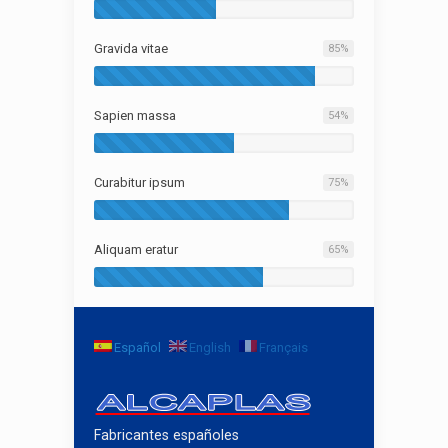
Gravida vitae
85
%
Sapien massa
54
%
Curabitur ipsum
75
%
Aliquam eratur
65
%
Español
English
Français
Fabricantes españoles