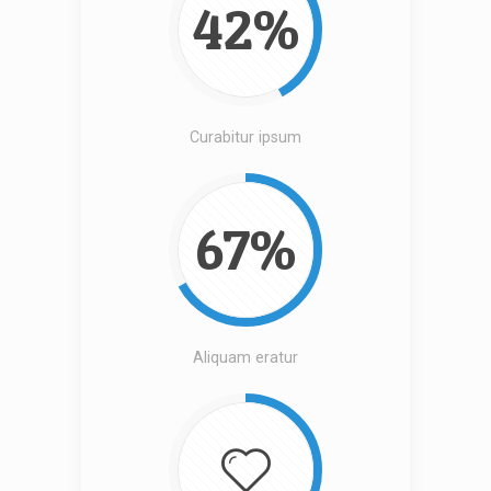
42%
Curabitur ipsum
67%
Aliquam eratur