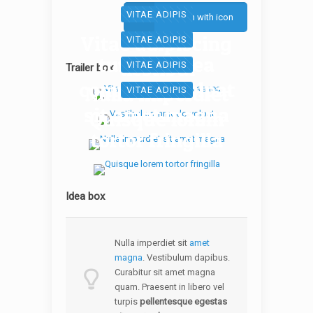
VITAE ADIPIS
Button with icon
Vitae adipiscing
VITAE ADIPIS
turpis aenea
Vestibul
VITAE ADIPIS
Trailer box
commodo volpat
Nulla imperdiet
VITAE ADIPIS
sit amet magna
Quisque lorem
tortor fringilla
Idea box
Nulla imperdiet sit
amet
magna
. Vestibulum dapibus.
Curabitur sit amet magna
quam. Praesent in libero vel
turpis
pellentesque egestas