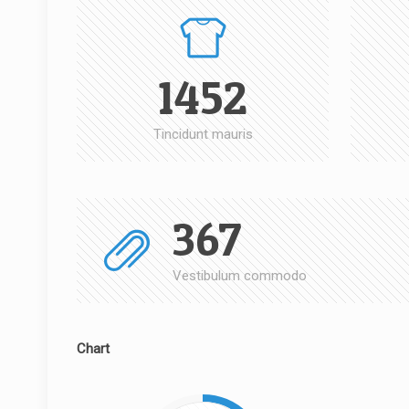
1452
Tincidunt mauris
367
Vestibulum commodo
Chart