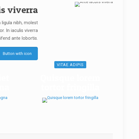
is viverra
 ligula nibh, molest
or. In iaculis viverra
ifend ante lobortis.
Button with icon
VITAE ADIPIS
iet
Quisque lorem
gna
tortor fringilla