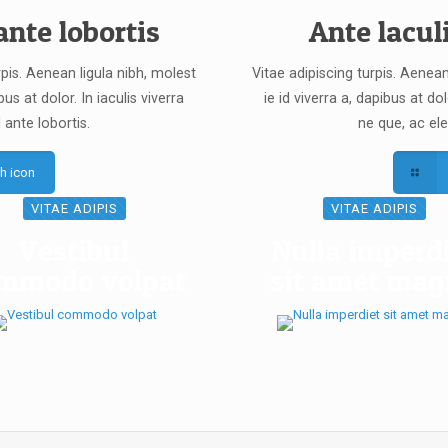
ante lobortis
Ante lacul
rpis. Aenean ligula nibh, molest
Vitae adipiscing turpis. Aenean
bus at dolor. In iaculis viverra
ie id viverra a, dapibus at dol
 ante lobortis.
ne que, ac ele
th icon
VITAE ADIPIS
VITAE ADIPIS
Vestibul
Nulla imperd
mmodo volpat
sit amet ma