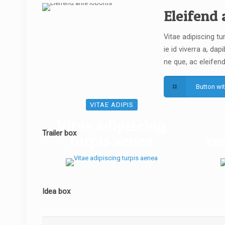
Eleifend 
Vitae adipiscing tu
ie id viverra a, dapi
ne que, ac eleifend
Button wi
VITAE ADIPIS
Vitae adipiscing
Trailer box
turpis aenea
co
Idea box