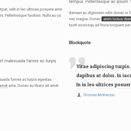
tempus. Pellentesque ac ipsum. 
at, velit in leo ultrices posuere ante
Aenean ac dignissim nibh donec in fau
. Pellentesque facilisis. Nulla au us
nec magna. Donec
enim luctus dia
taciti sociosqu ad litora torquent p
Blockquote
 et malesuada fames ac turpis
Vitae adipiscing turpis.
dapibus at dolor. In iac
esuada fames ac turpis egestas.
In in leo ultrices posuer
 amet
ante. Donec eu libero sit amet
Thomas McKenzie