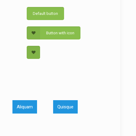
Default button
Button with icon
Aliquam
Quisque