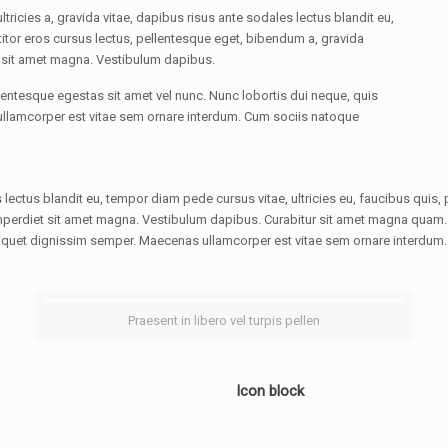
tricies a, gravida vitae, dapibus risus ante sodales lectus blandit eu,
titor eros cursus lectus, pellentesque eget, bibendum a, gravida
t sit amet magna. Vestibulum dapibus.
llentesque egestas sit amet vel nunc. Nunc lobortis dui neque, quis
llamcorper est vitae sem ornare interdum. Cum sociis natoque
s lectus blandit eu, tempor diam pede cursus vitae, ultricies eu, faucibus quis,
mperdiet sit amet magna. Vestibulum dapibus. Curabitur sit amet magna quam. Pr
iquet dignissim semper. Maecenas ullamcorper est vitae sem ornare interdum.
Praesent in libero vel turpis pellen
Icon block