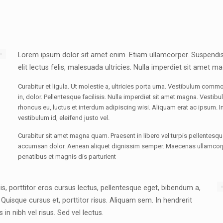
Lorem ipsum dolor sit amet enim. Etiam ullamcorper. Suspendis
elit lectus felis, malesuada ultricies. Nulla imperdiet sit amet 
Curabitur et ligula. Ut molestie a, ultricies porta urna. Vestibulum com
in, dolor. Pellentesque facilisis. Nulla imperdiet sit amet magna. Vesti
rhoncus eu, luctus et interdum adipiscing wisi. Aliquam erat ac ipsum. In
vestibulum id, eleifend justo vel.
Curabitur sit amet magna quam. Praesent in libero vel turpis pellentesqu
accumsan dolor. Aenean aliquet dignissim semper. Maecenas ullamcorp
penatibus et magnis dis parturient
is, porttitor eros cursus lectus, pellentesque eget, bibendum a,
uisque cursus et, porttitor risus. Aliquam sem. In hendrerit
 nibh vel risus. Sed vel lectus.