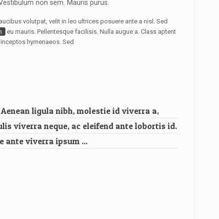
Vestibulum non sem. Mauris purus.
cibus volutpat, velit in leo ultrices posuere ante a nisl. Sed
m
eu mauris. Pellentesque facilisis. Nulla augue a. Class aptent
er inceptos hymenaeos. Sed
 Aenean ligula nibh, molestie id viverra a,
ulis viverra neque, ac eleifend ante lobortis id.
e ante viverra ipsum ...