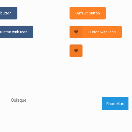
 button
Default button
Button with icon
Button with icon
Quisque
Phasellus