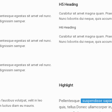
H5 Heading
Curabitur sit amet magna quam. Praese
llentesque egestas sit amet vel nunc.
Nunc lobortis dui neque, quis accum
 dignissim semper.
H6 Heading
Curabitur sit amet magna quam. Praese
llentesque egestas sit amet vel nunc.
Nunc lobortis dui neque, quis accum
 dignissim semper.
llentesque egestas sit amet vel nunc.
 dignissim semper.
Highlight
aucibus volutpat, velit in leo
Pellentesque
suspendisse sapi
m luctus diam eu mauris.
quis, tellus.Donec ullamcorper i