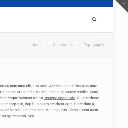
Home
Shortcodes
Typography
ed eu sem urna elit
, non odio. Aenean lacus tellus quis ante.
Aenean ac eros sed arcu. Mauris nunc posuere cubilia Curae,
Pellentesque habitant morbi
tristique commodo
. Suspendisse
c ullamcorper in, dapibus quam hendrerit eget, bibendum a,
ipsum
. Vestibulum non sem. Mauris purus. Class aptent taciti
eptos hymenaeos. Sed.