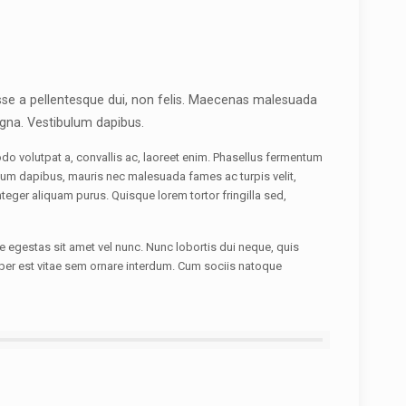
se a pellentesque dui, non felis. Maecenas malesuada
magna. Vestibulum dapibus.
modo volutpat a, convallis ac, laoreet enim. Phasellus fermentum
bulum dapibus, mauris nec malesuada fames ac turpis velit,
teger aliquam purus. Quisque lorem tortor fringilla sed,
e egestas sit amet vel nunc. Nunc lobortis dui neque, quis
er est vitae sem ornare interdum. Cum sociis natoque