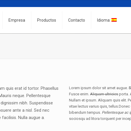
Empresa
Productos
Contacto
Idioma:
Lorem ipsum dolor sit amet augue.
S
 quis erat id tortor. Phasellus
Fusce enim.
Aliquam ultricies
porta. 
. Mauris neque. Pellentesque
Nullam et ipsum. Aliquam quis elit. 
 dignissim nibh. Suspendisse
vitae lectus varius quis, tellus.Done
posuere ante a nisl. Sed nec
bibendum tempus.
Pellentesque ac 
acilisis. Nulla augue a.
sociosqu ad litora torquent per inc