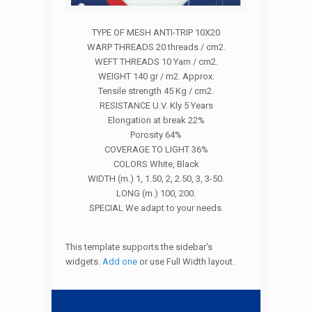
TYPE OF MESH ANTI-TRIP 10X20
WARP THREADS 20 threads / cm2.
WEFT THREADS 10 Yarn / cm2.
WEIGHT 140 gr / m2. Approx.
Tensile strength 45 Kg / cm2.
RESISTANCE U.V. Kly 5 Years
Elongation at break 22%
Porosity 64%
COVERAGE TO LIGHT 36%
COLORS White, Black
WIDTH (m.) 1, 1.50, 2, 2.50, 3, 3-50.
LONG (m.) 100, 200.
SPECIAL We adapt to your needs.
This template supports the sidebar's
widgets.
Add one
or use Full Width layout.