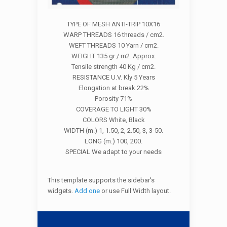
TYPE OF MESH ANTI-TRIP 10X16
WARP THREADS 16 threads / cm2.
WEFT THREADS 10 Yarn / cm2.
WEIGHT 135 gr / m2. Approx.
Tensile strength 40 Kg / cm2.
RESISTANCE U.V. Kly 5 Years
Elongation at break 22%
Porosity 71%
COVERAGE TO LIGHT 30%
COLORS White, Black
WIDTH (m.) 1, 1.50, 2, 2.50, 3, 3-50.
LONG (m.) 100, 200.
SPECIAL We adapt to your needs
This template supports the sidebar's
widgets.
Add one
or use Full Width layout.