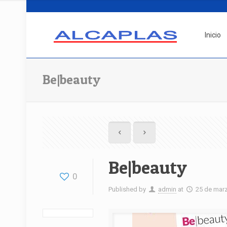
Inicio
Be|beauty
Be|beauty
0
Published by
admin
at
25 de mar