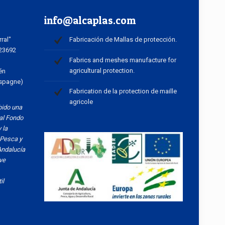
info@alcaplas.com
rral"
Fabricación de Mallas de protección.
 23692
Fabrics and meshes manufacture for
agricultural protection.
én
Espagne)
Fabrication de la protection de maille
agricole
bido una
al Fondo
 la
 Pesca y
Andalucía
ve
il