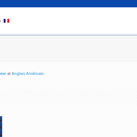
 :
péen
et
Anglais Américain
.