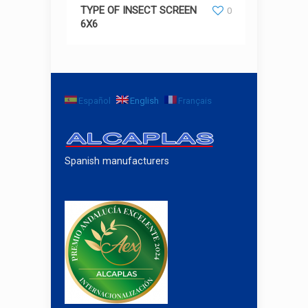
TYPE OF INSECT SCREEN 6X6
TYPE OF INSECT SCREEN
0
6X6
Español
English
Français
Spanish manufacturers