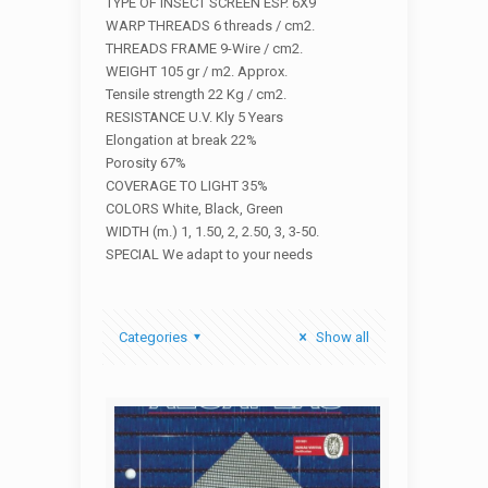
TYPE OF INSECT SCREEN ESP. 6X9
WARP THREADS 6 threads / cm2.
THREADS FRAME 9-Wire / cm2.
WEIGHT 105 gr / m2. Approx.
Tensile strength 22 Kg / cm2.
RESISTANCE U.V. Kly 5 Years
Elongation at break 22%
Porosity 67%
COVERAGE TO LIGHT 35%
COLORS White, Black, Green
WIDTH (m.) 1, 1.50, 2, 2.50, 3, 3-50.
SPECIAL We adapt to your needs
Categories
Show all