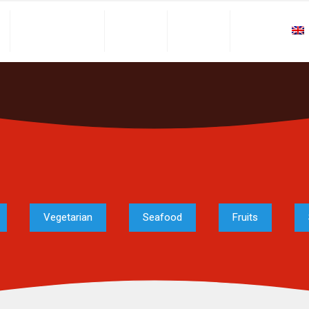
About Alcaplas
Product
Contact
Language:
Vegetarian
Seafood
Fruits