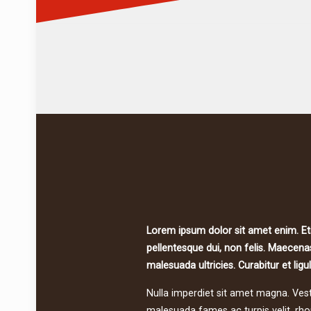
Lorem ipsum dolor sit amet enim. E
pellentesque dui, non felis. Maecenas
malesuada ultricies. Curabitur et ligu
Nulla imperdiet sit amet magna. Ves
malesuada fames ac turpis velit, rho