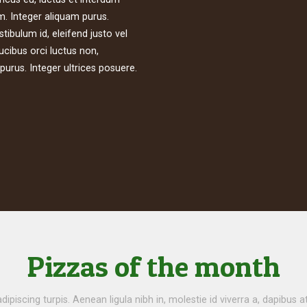
m. Integer aliquam purus.
stibulum id, eleifend justo vel
cibus orci luctus non,
 purus. Integer ultrices posuere.
Pizzas of the month
adipiscing turpis. Aenean ligula nibh in, molestie id viverra a, dapibus at