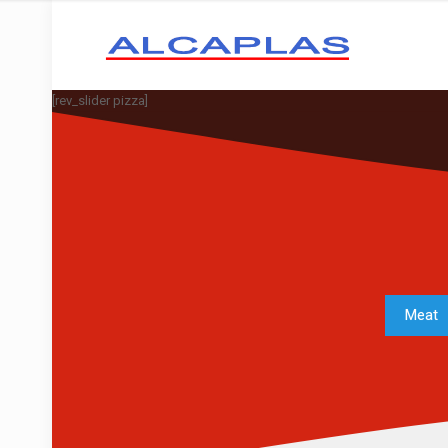
Home
[rev_slider pizza]
Meat