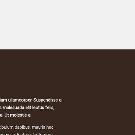
tiam ullamcorper. Suspendisse a
 malesuada elit lectus felis,
la. Ut molestie a
tibulum dapibus, mauris nec
ncus eu, luctus et interdum