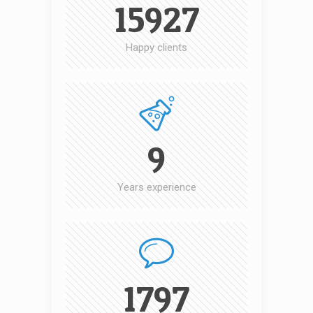
15927
Happy clients
9
Years experience
1797