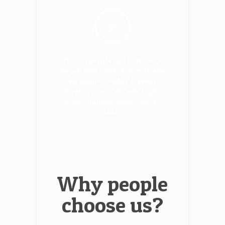
Nullam nec nulla eget nulla viverra
congue. Proin convallis quam sit amet
est suscipit tincidunt. Praesent
aliquam tincidunt elit, eget sagittis
turpis ornare non. Mauris non leo
tortor.
Why people
choose us?