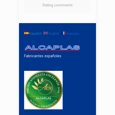
Rating comments
Español
English
Français
Fabricantes españoles