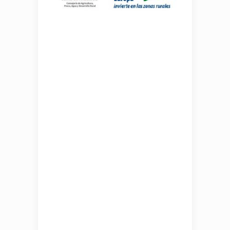
ALCAPLAS TEJIDOS
AGRÍCOLAS S.L.
ha recibido
una ayuda de la Unión
Europea con cargo al
Programa de Andalucía FEDER
2021-2027 para
LA
CONSTRUCCIÓN DE UNA
NUEVA NAVE INDUSTRIAL DE
CONFECCIÓN TEXTIL Y
ALMACENAJE DE TEJIDOS
AGRÍCOLAS EN P.I. LLANO