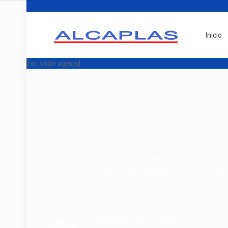
Inicio
[rev_slider agency]
Lovely design
Vitae adipiscing turpis. Aenean ligula nibh in,
molestie id viverra a, dapibus at dolor.
Always up to date