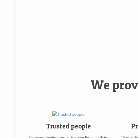
Vitae adipiscing turpis. Aenean ligula nibh in,
molestie id viverra a, dapibus at dolor.
We prov
Trusted people
Pr
Vitae adipiscing turpis. Aenean ligula nibh in,
Vitae adi