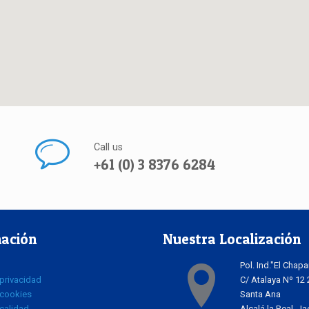
Call us
+61 (0) 3 8376 6284
ación
Nuestra Localización
Pol. Ind."El Chapa
 privacidad
C/ Atalaya Nº 12
 cookies
Santa Ana
 calidad
Alcalá la Real, Ja