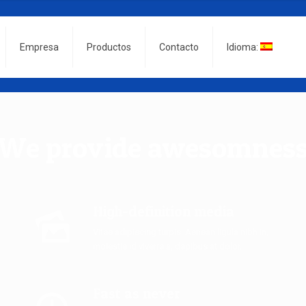
Empresa
Productos
Contacto
Idioma:
We provide awesomnes
High-definition media
Vitae adipiscing turpis. Aenean ligula nibh in,
molestie id viverra a, dapibus at dolor.
Fast as never