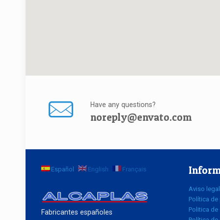
Have any questions?
noreply@envato.com
Inform
Español
English
Français
Aviso legal
Política de
Politica de
Fabricantes españoles
Política de