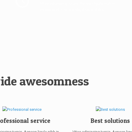
Vitae adipiscing turpis. Aenean ligula nibh in,
molestie id viverra a, dapibus at dolor.
ide awesomness
ofessional service
Best solutions
piscing turpis. Aenean ligula nibh in,
Vitae adipiscing turpis. Aenean ligul