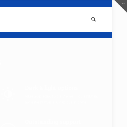
s
Dark & light options
Vitae adipiscing turpis. Aenean ligula nibh in,
molestie id viverra a, dapibus at dolor.
Outstanding support